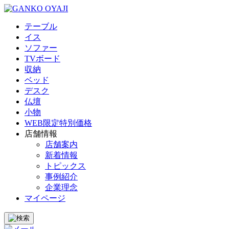
テーブル
イス
ソファー
TVボード
収納
ベッド
デスク
仏壇
小物
WEB限定特別価格
店舗情報
店舗案内
新着情報
トピックス
事例紹介
企業理念
マイページ