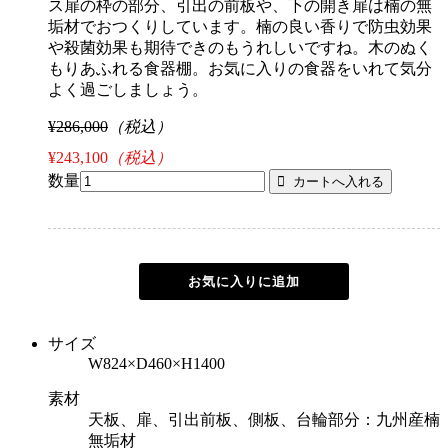
ス扉の枠の部分、引出の前板や、下の開き扉は楠の無
垢材でおつくりしています。楠の良い香りで防虫効果
や殺菌効果も期待できのもうれしいですね。木のぬく
もりあふれる食器棚。お気に入りの食器をいれて気分
よく過ごしましょう。
¥286,000
（税込）
¥243,100
（税込）
数量
サイズ
W824×D460×H1400
素材
天板、扉、引出前板、側板、台輪部分：九州産楠
無垢材