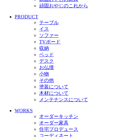
頑固おやじのこれから
PRODUCT
テーブル
イス
ソファー
TVボード
収納
ベッド
デスク
お仏壇
小物
その他
塗装について
木材について
メンテナンスについて
WORKS
オーダーキッチン
オーダー家具
住宅プロデュース
コーディネート