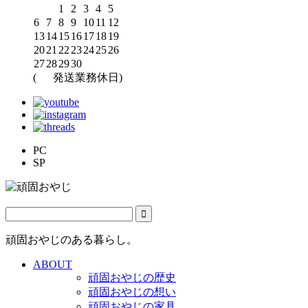
1
2
3
4
5
6
7
8
9
10
11
12
13
14
15
16
17
18
19
20
21
22
23
24
25
26
27
28
29
30
(
発送業務休日)
PC
SP
頑固おやじのある暮らし。
ABOUT
頑固おやじの歴史
頑固おやじの想い
頑固おやじの家具