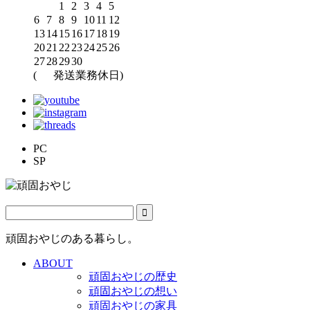
1
2
3
4
5
6
7
8
9
10
11
12
13
14
15
16
17
18
19
20
21
22
23
24
25
26
27
28
29
30
(
発送業務休日)
PC
SP
頑固おやじのある暮らし。
ABOUT
頑固おやじの歴史
頑固おやじの想い
頑固おやじの家具