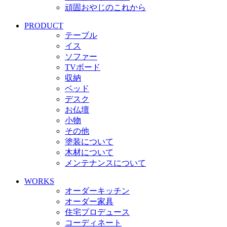
頑固おやじのこれから
PRODUCT
テーブル
イス
ソファー
TVボード
収納
ベッド
デスク
お仏壇
小物
その他
塗装について
木材について
メンテナンスについて
WORKS
オーダーキッチン
オーダー家具
住宅プロデュース
コーディネート