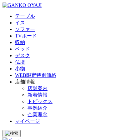
テーブル
イス
ソファー
TVボード
収納
ベッド
デスク
仏壇
小物
WEB限定特別価格
店舗情報
店舗案内
新着情報
トピックス
事例紹介
企業理念
マイページ