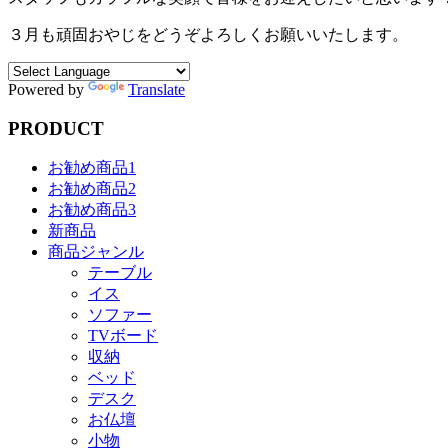
３月も頑固おやじをどうぞよろしくお願いいたします。
Powered by
Translate
PRODUCT
お勧め商品1
お勧め商品2
お勧め商品3
新商品
商品ジャンル
テーブル
イス
ソファー
TVボード
収納
ベッド
デスク
お仏壇
小物