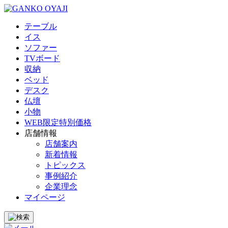
テーブル
イス
ソファー
TVボード
収納
ベッド
デスク
仏壇
小物
WEB限定特別価格
店舗情報
店舗案内
新着情報
トピックス
事例紹介
企業理念
マイページ