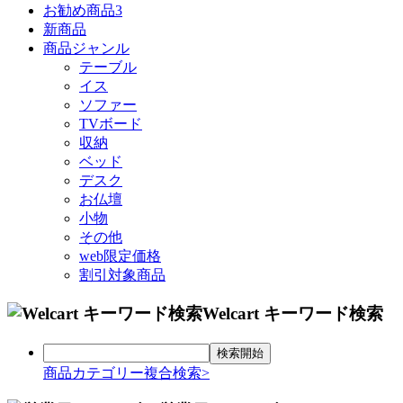
お勧め商品3
新商品
商品ジャンル
テーブル
イス
ソファー
TVボード
収納
ベッド
デスク
お仏壇
小物
その他
web限定価格
割引対象商品
Welcart キーワード検索
商品カテゴリー複合検索>