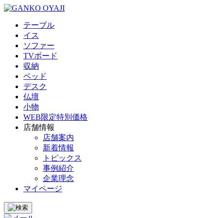
テーブル
イス
ソファー
TVボード
収納
ベッド
デスク
仏壇
小物
WEB限定特別価格
店舗情報
店舗案内
新着情報
トピックス
事例紹介
企業理念
マイページ