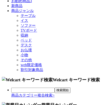
お勧め商品3
新商品
商品ジャンル
テーブル
イス
ソファー
TVボード
収納
ベッド
デスク
お仏壇
小物
その他
web限定価格
割引対象商品
Welcart キーワード検索
商品カテゴリー複合検索>