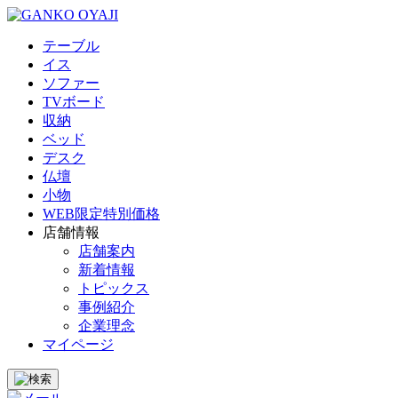
テーブル
イス
ソファー
TVボード
収納
ベッド
デスク
仏壇
小物
WEB限定特別価格
店舗情報
店舗案内
新着情報
トピックス
事例紹介
企業理念
マイページ