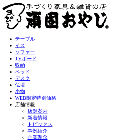
テーブル
イス
ソファー
TVボード
収納
ベッド
デスク
仏壇
小物
WEB限定特別価格
店舗情報
店舗案内
新着情報
トピックス
事例紹介
企業理念