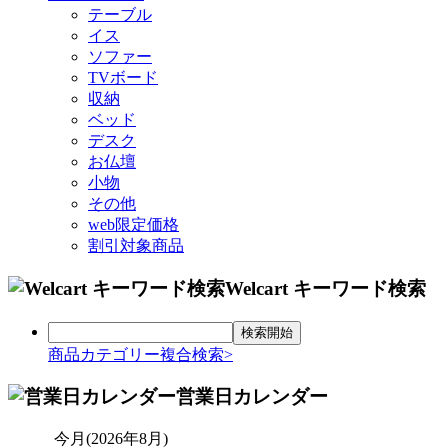
テーブル
イス
ソファー
TVボード
収納
ベッド
デスク
お仏壇
小物
その他
web限定価格
割引対象商品
Welcart キーワード検索
商品カテゴリー複合検索>
営業日カレンダー
今月(2026年8月)