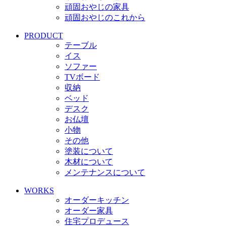
頑固おやじの家具
頑固おやじのこれから
PRODUCT
テーブル
イス
ソファー
TVボード
収納
ベッド
デスク
お仏壇
小物
その他
塗装について
木材について
メンテナンスについて
WORKS
オーダーキッチン
オーダー家具
住宅プロデュース