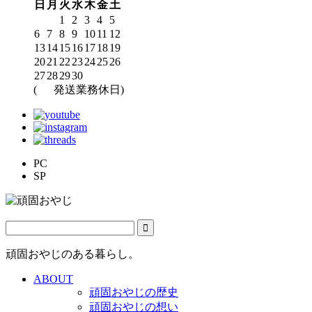
日
月
火
水
木
金
土
1
2
3
4
5
6
7
8
9
10
11
12
13
14
15
16
17
18
19
20
21
22
23
24
25
26
27
28
29
30
(
発送業務休日)
PC
SP
頑固おやじのある暮らし。
ABOUT
頑固おやじの歴史
頑固おやじの想い