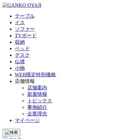
テーブル
イス
ソファー
TVボード
収納
ベッド
デスク
仏壇
小物
WEB限定特別価格
店舗情報
店舗案内
新着情報
トピックス
事例紹介
企業理念
マイページ