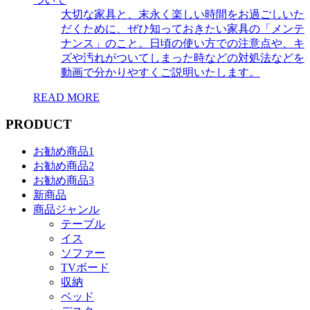
大切な家具と、末永く楽しい時間をお過ごしいた
だくために、ぜひ知っておきたい家具の「メンテ
ナンス」のこと。日頃の使い方での注意点や、キ
ズや汚れがついてしまった時などの対処法などを
動画で分かりやすくご説明いたします。
READ MORE
PRODUCT
お勧め商品1
お勧め商品2
お勧め商品3
新商品
商品ジャンル
テーブル
イス
ソファー
TVボード
収納
ベッド