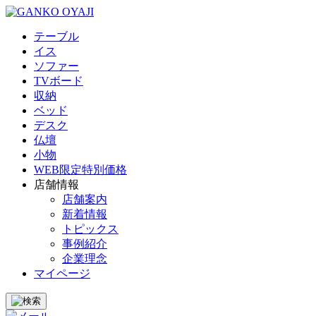
テーブル
イス
ソファー
TVボード
収納
ベッド
デスク
仏壇
小物
WEB限定特別価格
店舗情報
店舗案内
新着情報
トピックス
事例紹介
企業理念
マイページ