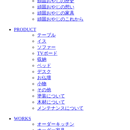
頑固おやじの歴史
頑固おやじの想い
頑固おやじの家具
頑固おやじのこれから
PRODUCT
テーブル
イス
ソファー
TVボード
収納
ベッド
デスク
お仏壇
小物
その他
塗装について
木材について
メンテナンスについて
WORKS
オーダーキッチン