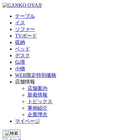
テーブル
イス
ソファー
TVボード
収納
ベッド
デスク
仏壇
小物
WEB限定特別価格
店舗情報
店舗案内
新着情報
トピックス
事例紹介
企業理念
マイページ