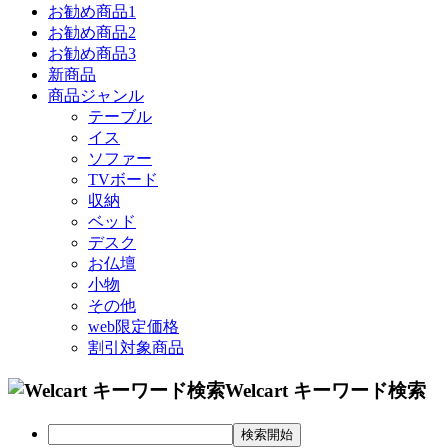
お勧め商品1
お勧め商品2
お勧め商品3
新商品
商品ジャンル
テーブル
イス
ソファー
TVボード
収納
ベッド
デスク
お仏壇
小物
その他
web限定価格
割引対象商品
Welcart キーワード検索