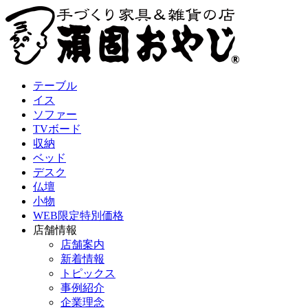
テーブル
イス
ソファー
TVボード
収納
ベッド
デスク
仏壇
小物
WEB限定特別価格
店舗情報
店舗案内
新着情報
トピックス
事例紹介
企業理念