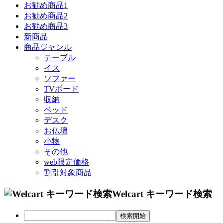
お勧め商品1
お勧め商品2
お勧め商品3
新商品
商品ジャンル
テーブル
イス
ソファー
TVボード
収納
ベッド
デスク
お仏壇
小物
その他
web限定価格
割引対象商品
Welcart キーワード検索