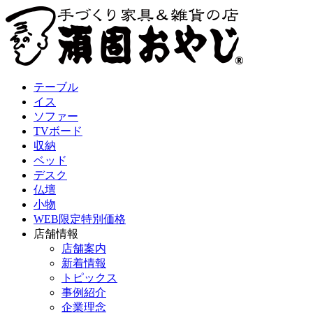
テーブル
イス
ソファー
TVボード
収納
ベッド
デスク
仏壇
小物
WEB限定特別価格
店舗情報
店舗案内
新着情報
トピックス
事例紹介
企業理念