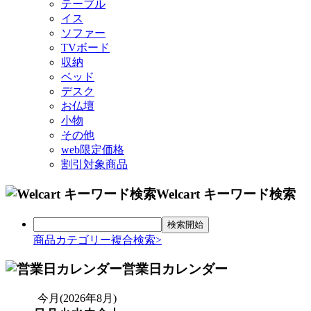
テーブル
イス
ソファー
TVボード
収納
ベッド
デスク
お仏壇
小物
その他
web限定価格
割引対象商品
Welcart キーワード検索
商品カテゴリー複合検索>
営業日カレンダー
今月(2026年8月)