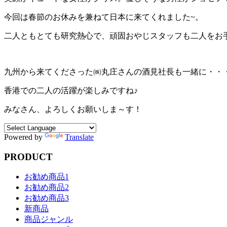
今回は春節のお休みを兼ねて日本に来てくれました~。
二人ともとても研究熱心で、頑固おやじスタッフも二人をお
九州から来てくださった㈱丸庄さんの酒見社長も一緒に・・
香港での二人の活躍が楽しみですね♪
みなさん、よろしくお願いしま～す！
Powered by
Translate
PRODUCT
お勧め商品1
お勧め商品2
お勧め商品3
新商品
商品ジャンル