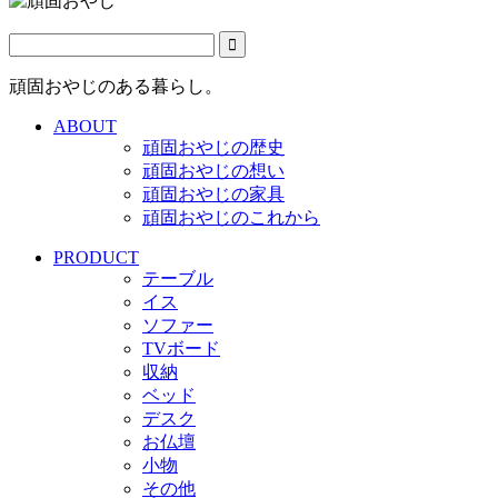
頑固おやじのある暮らし。
ABOUT
頑固おやじの歴史
頑固おやじの想い
頑固おやじの家具
頑固おやじのこれから
PRODUCT
テーブル
イス
ソファー
TVボード
収納
ベッド
デスク
お仏壇
小物
その他