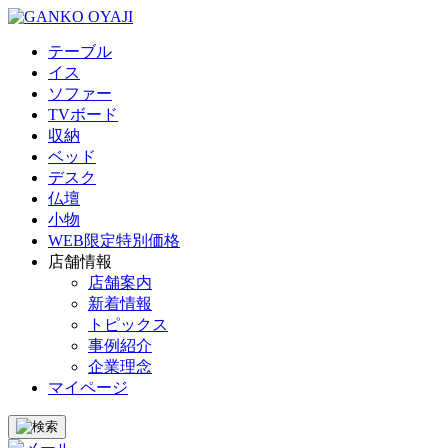
テーブル
イス
ソファー
TVボード
収納
ベッド
デスク
仏壇
小物
WEB限定特別価格
店舗情報
店舗案内
新着情報
トピックス
事例紹介
企業理念
マイページ