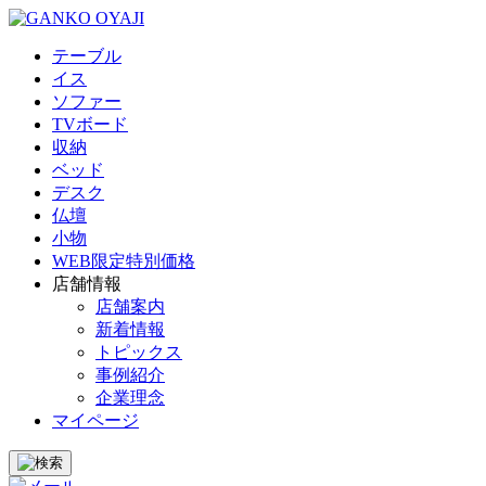
テーブル
イス
ソファー
TVボード
収納
ベッド
デスク
仏壇
小物
WEB限定特別価格
店舗情報
店舗案内
新着情報
トピックス
事例紹介
企業理念
マイページ