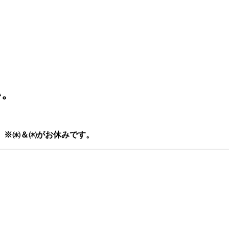
い。
。
※㈬＆㈭がお休みです。