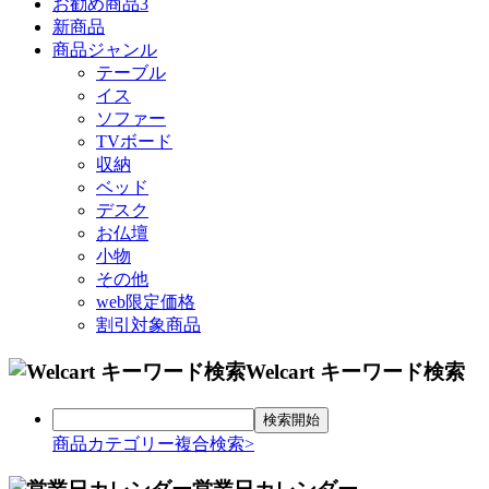
お勧め商品3
新商品
商品ジャンル
テーブル
イス
ソファー
TVボード
収納
ベッド
デスク
お仏壇
小物
その他
web限定価格
割引対象商品
Welcart キーワード検索
商品カテゴリー複合検索>