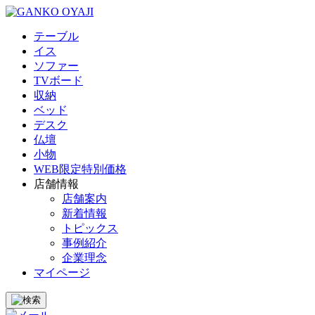
テーブル
イス
ソファー
TVボード
収納
ベッド
デスク
仏壇
小物
WEB限定特別価格
店舗情報
店舗案内
新着情報
トピックス
事例紹介
企業理念
マイページ