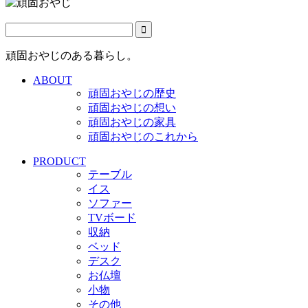
頑固おやじのある暮らし。
ABOUT
頑固おやじの歴史
頑固おやじの想い
頑固おやじの家具
頑固おやじのこれから
PRODUCT
テーブル
イス
ソファー
TVボード
収納
ベッド
デスク
お仏壇
小物
その他