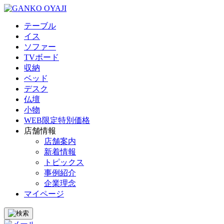
テーブル
イス
ソファー
TVボード
収納
ベッド
デスク
仏壇
小物
WEB限定特別価格
店舗情報
店舗案内
新着情報
トピックス
事例紹介
企業理念
マイページ