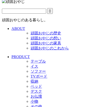
頑固おやじのある暮らし。
ABOUT
頑固おやじの歴史
頑固おやじの想い
頑固おやじの家具
頑固おやじのこれから
PRODUCT
テーブル
イス
ソファー
TVボード
収納
ベッド
デスク
お仏壇
小物
その他