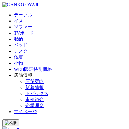
テーブル
イス
ソファー
TVボード
収納
ベッド
デスク
仏壇
小物
WEB限定特別価格
店舗情報
店舗案内
新着情報
トピックス
事例紹介
企業理念
マイページ