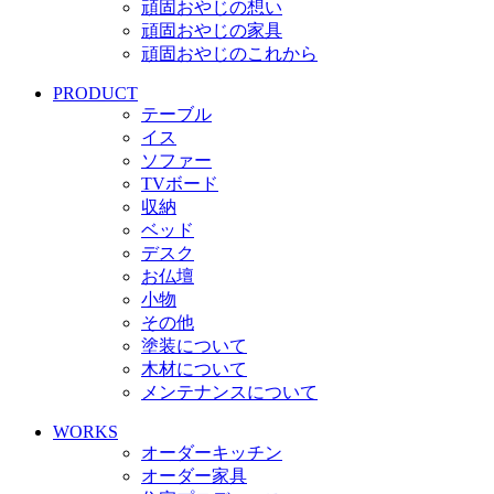
頑固おやじの想い
頑固おやじの家具
頑固おやじのこれから
PRODUCT
テーブル
イス
ソファー
TVボード
収納
ベッド
デスク
お仏壇
小物
その他
塗装について
木材について
メンテナンスについて
WORKS
オーダーキッチン
オーダー家具