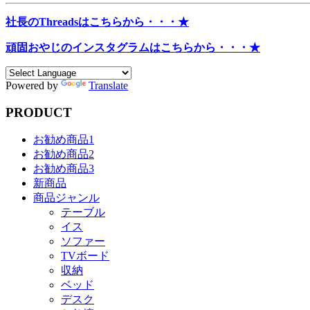
社長のThreadsはこちらから・・・★
頑固おやじのインスタグラムはこちらから・・・★
Powered by
Translate
PRODUCT
お勧め商品1
お勧め商品2
お勧め商品3
新商品
商品ジャンル
テーブル
イス
ソファー
TVボード
収納
ベッド
デスク