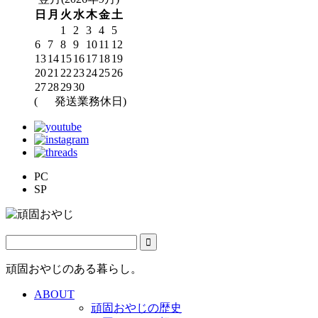
日
月
火
水
木
金
土
1
2
3
4
5
6
7
8
9
10
11
12
13
14
15
16
17
18
19
20
21
22
23
24
25
26
27
28
29
30
(
発送業務休日)
PC
SP
頑固おやじのある暮らし。
ABOUT
頑固おやじの歴史