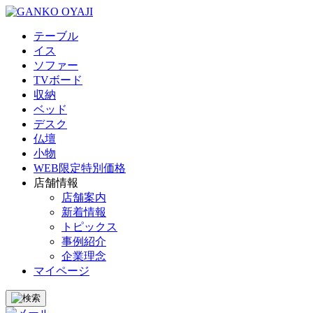
テーブル
イス
ソファー
TVボード
収納
ベッド
デスク
仏壇
小物
WEB限定特別価格
店舗情報
店舗案内
新着情報
トピックス
事例紹介
企業理念
マイページ