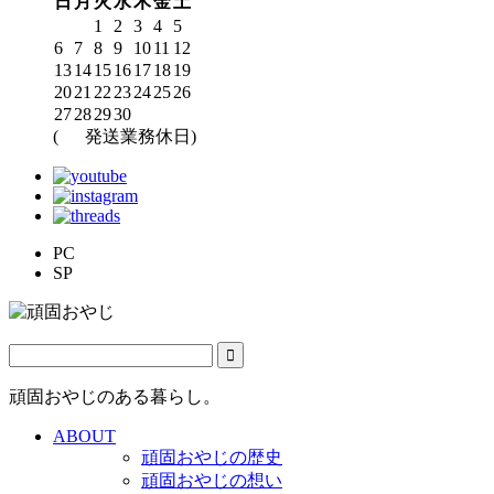
日
月
火
水
木
金
土
1
2
3
4
5
6
7
8
9
10
11
12
13
14
15
16
17
18
19
20
21
22
23
24
25
26
27
28
29
30
(
発送業務休日)
PC
SP
頑固おやじのある暮らし。
ABOUT
頑固おやじの歴史
頑固おやじの想い