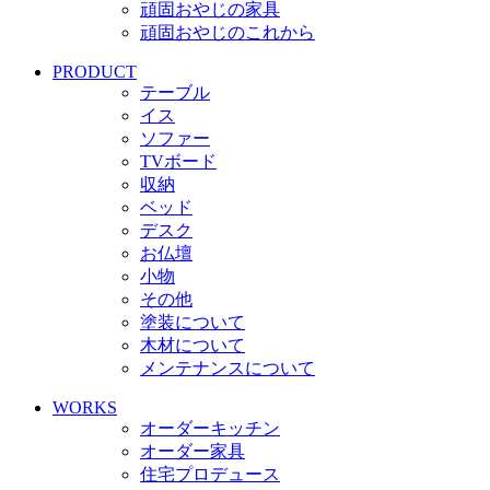
頑固おやじの家具
頑固おやじのこれから
PRODUCT
テーブル
イス
ソファー
TVボード
収納
ベッド
デスク
お仏壇
小物
その他
塗装について
木材について
メンテナンスについて
WORKS
オーダーキッチン
オーダー家具
住宅プロデュース