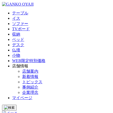
テーブル
イス
ソファー
TVボード
収納
ベッド
デスク
仏壇
小物
WEB限定特別価格
店舗情報
店舗案内
新着情報
トピックス
事例紹介
企業理念
マイページ