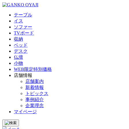
テーブル
イス
ソファー
TVボード
収納
ベッド
デスク
仏壇
小物
WEB限定特別価格
店舗情報
店舗案内
新着情報
トピックス
事例紹介
企業理念
マイページ