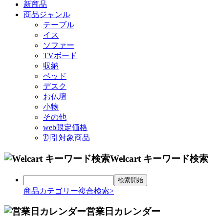
新商品
商品ジャンル
テーブル
イス
ソファー
TVボード
収納
ベッド
デスク
お仏壇
小物
その他
web限定価格
割引対象商品
Welcart キーワード検索
商品カテゴリー複合検索>
営業日カレンダー