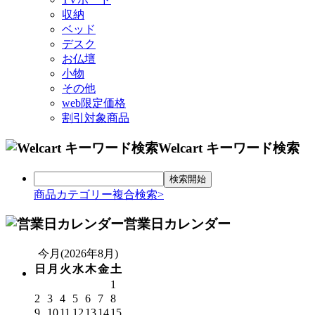
収納
ベッド
デスク
お仏壇
小物
その他
web限定価格
割引対象商品
Welcart キーワード検索
商品カテゴリー複合検索>
営業日カレンダー
今月(2026年8月)
日
月
火
水
木
金
土
1
2
3
4
5
6
7
8
9
10
11
12
13
14
15