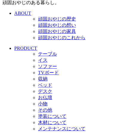
頑固おやじのある暮らし。
ABOUT
頑固おやじの歴史
頑固おやじの想い
頑固おやじの家具
頑固おやじのこれから
PRODUCT
テーブル
イス
ソファー
TVボード
収納
ベッド
デスク
お仏壇
小物
その他
塗装について
木材について
メンテナンスについて