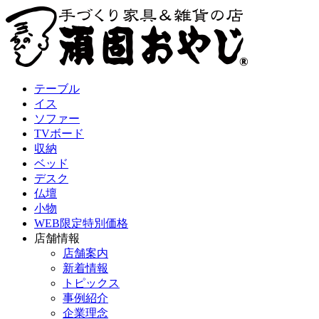
テーブル
イス
ソファー
TVボード
収納
ベッド
デスク
仏壇
小物
WEB限定特別価格
店舗情報
店舗案内
新着情報
トピックス
事例紹介
企業理念