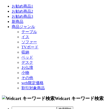
お勧め商品1
お勧め商品2
お勧め商品3
新商品
商品ジャンル
テーブル
イス
ソファー
TVボード
収納
ベッド
デスク
お仏壇
小物
その他
web限定価格
割引対象商品
Welcart キーワード検索