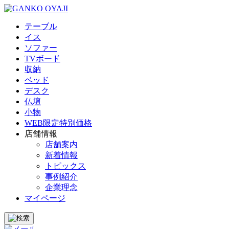
テーブル
イス
ソファー
TVボード
収納
ベッド
デスク
仏壇
小物
WEB限定特別価格
店舗情報
店舗案内
新着情報
トピックス
事例紹介
企業理念
マイページ