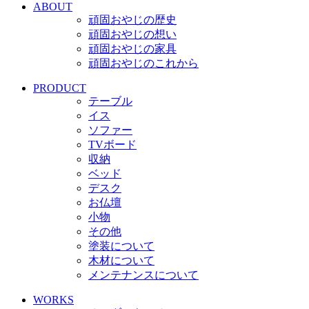
ABOUT
頑固おやじの歴史
頑固おやじの想い
頑固おやじの家具
頑固おやじのこれから
PRODUCT
テーブル
イス
ソファー
TVボード
収納
ベッド
デスク
お仏壇
小物
その他
塗装について
木材について
メンテナンスについて
WORKS