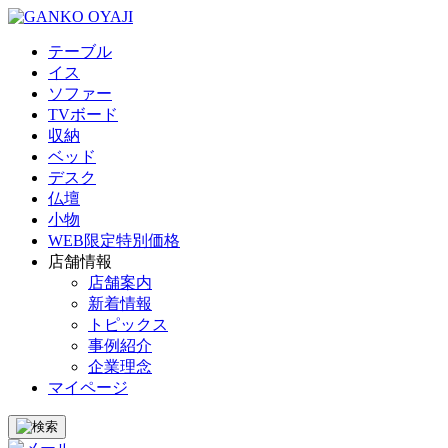
テーブル
イス
ソファー
TVボード
収納
ベッド
デスク
仏壇
小物
WEB限定特別価格
店舗情報
店舗案内
新着情報
トピックス
事例紹介
企業理念
マイページ