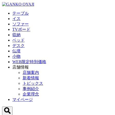
テーブル
イス
ソファー
TVボード
収納
ベッド
デスク
仏壇
小物
WEB限定特別価格
店舗情報
店舗案内
新着情報
トピックス
事例紹介
企業理念
マイページ