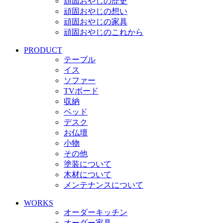
頑固おやじの歴史
頑固おやじの想い
頑固おやじの家具
頑固おやじのこれから
PRODUCT
テーブル
イス
ソファー
TVボード
収納
ベッド
デスク
お仏壇
小物
その他
塗装について
木材について
メンテナンスについて
WORKS
オーダーキッチン
オーダー家具