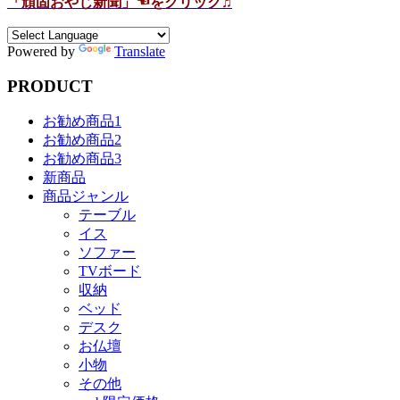
「頑固おやじ新聞」☜をクリック♫
Powered by
Translate
PRODUCT
お勧め商品1
お勧め商品2
お勧め商品3
新商品
商品ジャンル
テーブル
イス
ソファー
TVボード
収納
ベッド
デスク
お仏壇
小物
その他