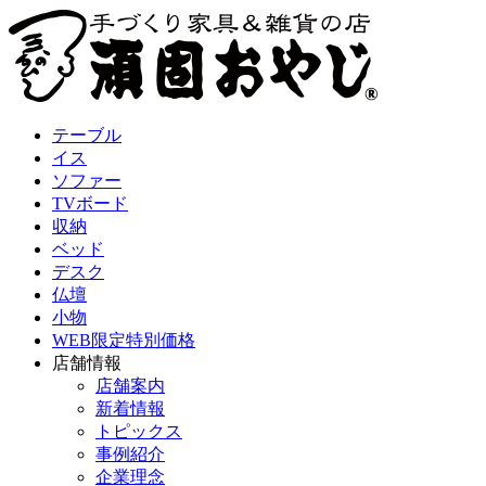
テーブル
イス
ソファー
TVボード
収納
ベッド
デスク
仏壇
小物
WEB限定特別価格
店舗情報
店舗案内
新着情報
トピックス
事例紹介
企業理念