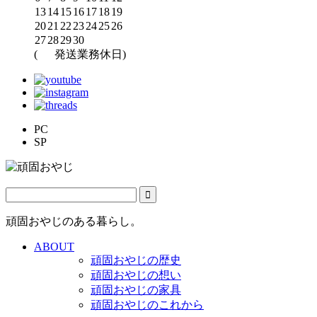
13
14
15
16
17
18
19
20
21
22
23
24
25
26
27
28
29
30
(
発送業務休日)
PC
SP
頑固おやじのある暮らし。
ABOUT
頑固おやじの歴史
頑固おやじの想い
頑固おやじの家具
頑固おやじのこれから