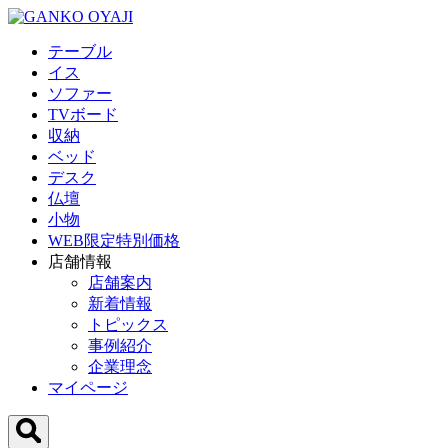
テーブル
イス
ソファー
TVボード
収納
ベッド
デスク
仏壇
小物
WEB限定特別価格
店舗情報
店舗案内
新着情報
トピックス
事例紹介
企業理念
マイページ