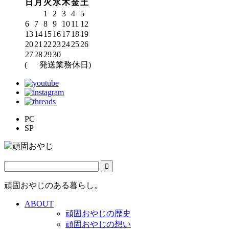
日
月
火
水
木
金
土
1
2
3
4
5
6
7
8
9
10
11
12
13
14
15
16
17
18
19
20
21
22
23
24
25
26
27
28
29
30
(
発送業務休日)
PC
SP
頑固おやじのある暮らし。
ABOUT
頑固おやじの歴史
頑固おやじの想い