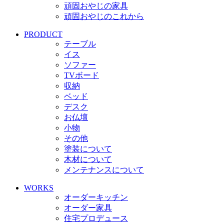
頑固おやじの家具
頑固おやじのこれから
PRODUCT
テーブル
イス
ソファー
TVボード
収納
ベッド
デスク
お仏壇
小物
その他
塗装について
木材について
メンテナンスについて
WORKS
オーダーキッチン
オーダー家具
住宅プロデュース