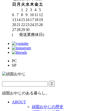
日
月
火
水
木
金
土
1
2
3
4
5
6
7
8
9
10
11
12
13
14
15
16
17
18
19
20
21
22
23
24
25
26
27
28
29
30
(
発送業務休日)
PC
SP
頑固おやじのある暮らし。
ABOUT
頑固おやじの歴史