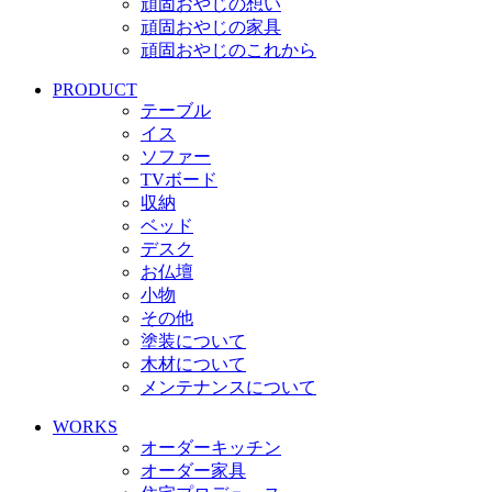
頑固おやじの想い
頑固おやじの家具
頑固おやじのこれから
PRODUCT
テーブル
イス
ソファー
TVボード
収納
ベッド
デスク
お仏壇
小物
その他
塗装について
木材について
メンテナンスについて
WORKS
オーダーキッチン
オーダー家具