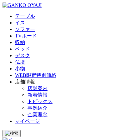
テーブル
イス
ソファー
TVボード
収納
ベッド
デスク
仏壇
小物
WEB限定特別価格
店舗情報
店舗案内
新着情報
トピックス
事例紹介
企業理念
マイページ