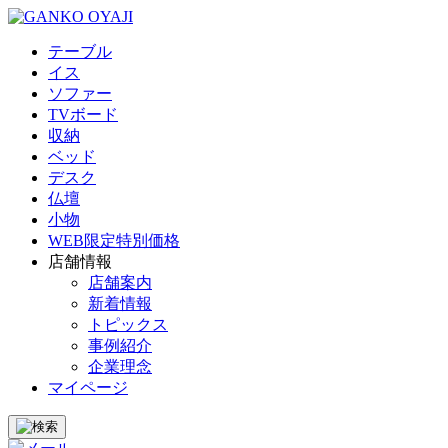
テーブル
イス
ソファー
TVボード
収納
ベッド
デスク
仏壇
小物
WEB限定特別価格
店舗情報
店舗案内
新着情報
トピックス
事例紹介
企業理念
マイページ