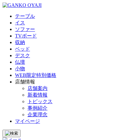
テーブル
イス
ソファー
TVボード
収納
ベッド
デスク
仏壇
小物
WEB限定特別価格
店舗情報
店舗案内
新着情報
トピックス
事例紹介
企業理念
マイページ