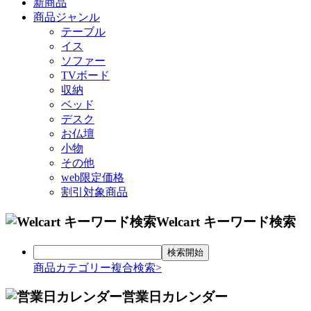
新商品
商品ジャンル
テーブル
イス
ソファー
TVボード
収納
ベッド
デスク
お仏壇
小物
その他
web限定価格
割引対象商品
Welcart キーワード検索
商品カテゴリー複合検索>
営業日カレンダー