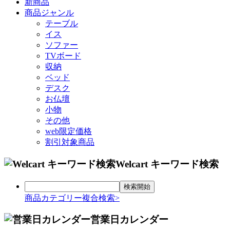
新商品
商品ジャンル
テーブル
イス
ソファー
TVボード
収納
ベッド
デスク
お仏壇
小物
その他
web限定価格
割引対象商品
Welcart キーワード検索
商品カテゴリー複合検索>
営業日カレンダー