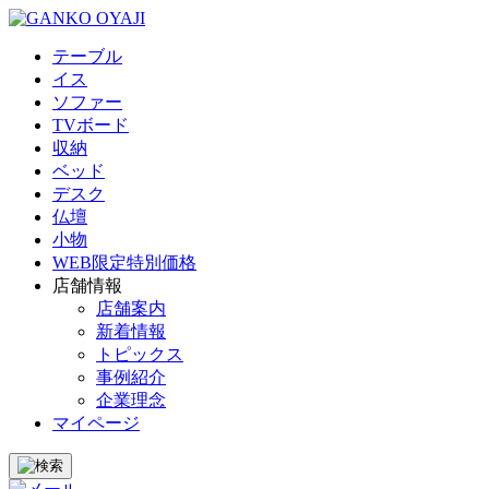
テーブル
イス
ソファー
TVボード
収納
ベッド
デスク
仏壇
小物
WEB限定特別価格
店舗情報
店舗案内
新着情報
トピックス
事例紹介
企業理念
マイページ