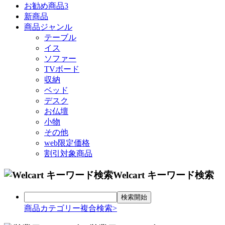
お勧め商品3
新商品
商品ジャンル
テーブル
イス
ソファー
TVボード
収納
ベッド
デスク
お仏壇
小物
その他
web限定価格
割引対象商品
Welcart キーワード検索
商品カテゴリー複合検索>