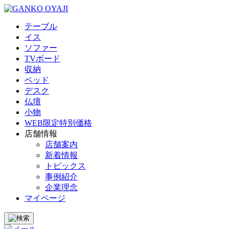
テーブル
イス
ソファー
TVボード
収納
ベッド
デスク
仏壇
小物
WEB限定特別価格
店舗情報
店舗案内
新着情報
トピックス
事例紹介
企業理念
マイページ