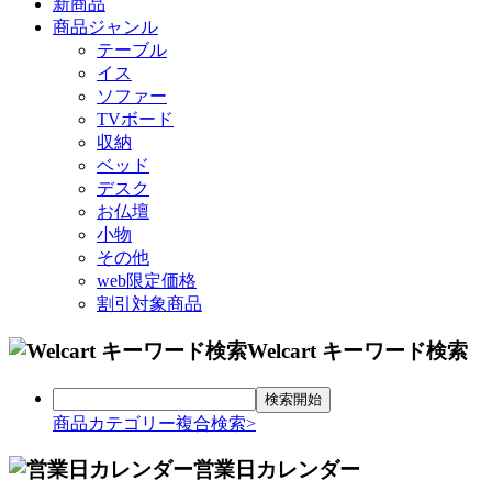
新商品
商品ジャンル
テーブル
イス
ソファー
TVボード
収納
ベッド
デスク
お仏壇
小物
その他
web限定価格
割引対象商品
Welcart キーワード検索
商品カテゴリー複合検索>
営業日カレンダー