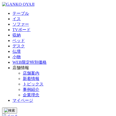
テーブル
イス
ソファー
TVボード
収納
ベッド
デスク
仏壇
小物
WEB限定特別価格
店舗情報
店舗案内
新着情報
トピックス
事例紹介
企業理念
マイページ