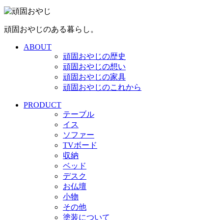
頑固おやじのある暮らし。
ABOUT
頑固おやじの歴史
頑固おやじの想い
頑固おやじの家具
頑固おやじのこれから
PRODUCT
テーブル
イス
ソファー
TVボード
収納
ベッド
デスク
お仏壇
小物
その他
塗装について