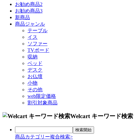
仏壇
お勧め商品2
お勧め商品3
新商品
小物
商品ジャンル
テーブル
WEB限定特別価格
イス
ソファー
店舗情報
TVボード
収納
店舗案内
ベッド
マイページ
新着情報
デスク
トピックス
お仏壇
事例紹介
小物
企業理念
その他
web限定価格
割引対象商品
Welcart キーワード検索
商品カテゴリー複合検索>