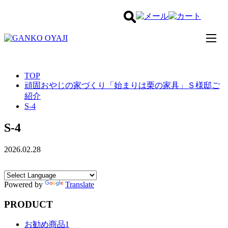
テーブル
TOP
頑固おやじの家づくり「始まりは栗の家具」Ｓ様邸ご
イス
紹介
S-4
ソファー
S-4
TVボード
2026.02.28
収納
Powered by
Translate
ベッド
PRODUCT
デスク
お勧め商品1