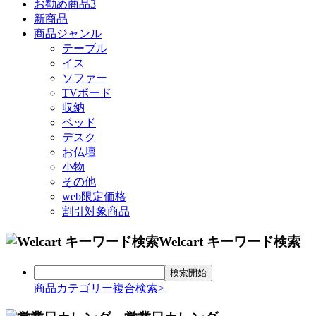
お勧め商品3
新商品
商品ジャンル
テーブル
イス
ソファー
TVボード
収納
ベッド
デスク
お仏壇
小物
その他
web限定価格
割引対象商品
Welcart キーワード検索
商品カテゴリー複合検索>