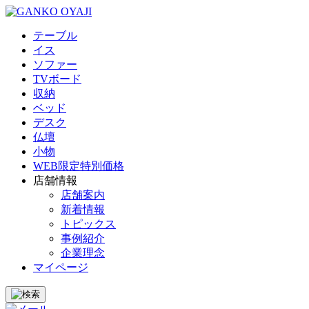
テーブル
イス
ソファー
TVボード
収納
ベッド
デスク
仏壇
小物
WEB限定特別価格
店舗情報
店舗案内
新着情報
トピックス
事例紹介
企業理念
マイページ