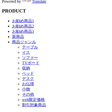
Powered by
Translate
PRODUCT
お勧め商品1
お勧め商品2
お勧め商品3
新商品
商品ジャンル
テーブル
イス
ソファー
TVボード
収納
ベッド
デスク
お仏壇
小物
その他
web限定価格
割引対象商品