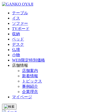
テーブル
イス
ソファー
TVボード
収納
ベッド
デスク
仏壇
小物
WEB限定特別価格
店舗情報
店舗案内
新着情報
トピックス
事例紹介
企業理念
マイページ