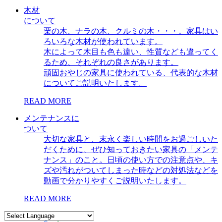
木材
について
栗の木、ナラの木、クルミの木・・・。家具はい
ろいろな木材が使われています。
木によって木目も色も違い、性質なども違ってく
るため、それぞれの良さがあります。
頑固おやじの家具に使われている、代表的な木材
についてご説明いたします。
READ MORE
メンテナンスに
ついて
大切な家具と、末永く楽しい時間をお過ごしいた
だくために、ぜひ知っておきたい家具の「メンテ
ナンス」のこと。日頃の使い方での注意点や、キ
ズや汚れがついてしまった時などの対処法などを
動画で分かりやすくご説明いたします。
READ MORE