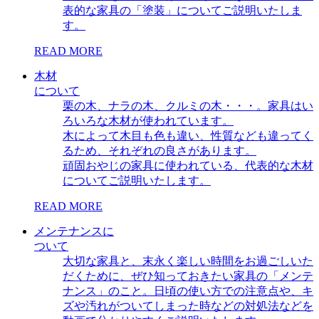
表的な家具の「塗装」についてご説明いたしま
す。
READ MORE
木材
について
栗の木、ナラの木、クルミの木・・・。家具はい
ろいろな木材が使われています。
木によって木目も色も違い、性質なども違ってく
るため、それぞれの良さがあります。
頑固おやじの家具に使われている、代表的な木材
についてご説明いたします。
READ MORE
メンテナンスに
ついて
大切な家具と、末永く楽しい時間をお過ごしいた
だくために、ぜひ知っておきたい家具の「メンテ
ナンス」のこと。日頃の使い方での注意点や、キ
ズや汚れがついてしまった時などの対処法などを