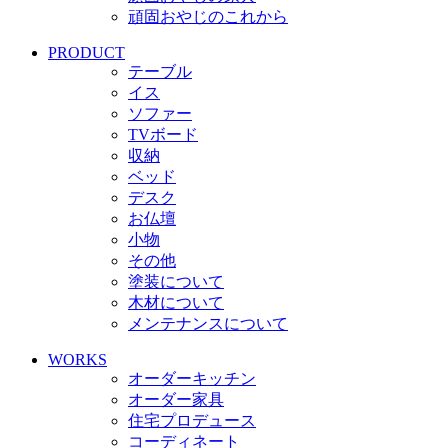
頑固おやじのこれから
PRODUCT
テーブル
イス
ソファー
TVボード
収納
ベッド
デスク
お仏壇
小物
その他
塗装について
木材について
メンテナンスについて
WORKS
オーダーキッチン
オーダー家具
住宅プロデュース
コーディネート