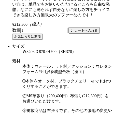
い方は、単品でもお使いいただけるところも自由な発
想。なににも縛られず自分なりに楽しみ方をチョイス
できる楽しみ方無限大のソファーなのです！
¥212,300
（税込）
数量
サイズ
Ｗ840×Ｄ870×H700（SH370）
素材
本体：ウォールナット材／クッション：ウレタン
フォーム/羽毛/綿/成型合板（座面）
➀本体をオーク材、ブラックチェリー材でもおつ
くりすることができます。
②MS革張り（290,400円）布張り(212,300円）を
お選びいただけます。
③掲載商品は布張りです。その他の張地の変更や