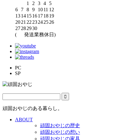
1
2
3
4
5
6
7
8
9
10
11
12
13
14
15
16
17
18
19
20
21
22
23
24
25
26
27
28
29
30
(
発送業務休日)
PC
SP
頑固おやじのある暮らし。
ABOUT
頑固おやじの歴史
頑固おやじの想い
頑固おやじの家具