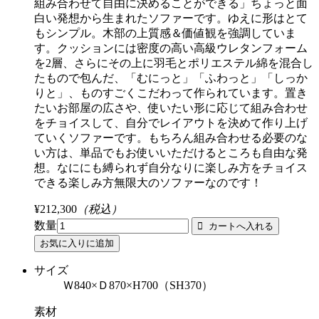
組み合わせて自由に決めることができる」ちょっと面
白い発想から生まれたソファーです。ゆえに形はとて
もシンプル。木部の上質感＆価値観を強調していま
す。クッションには密度の高い高級ウレタンフォーム
を2層、さらにその上に羽毛とポリエステル綿を混合し
たもので包んだ、「むにっと」「ふわっと」「しっか
りと」、ものすごくこだわって作られています。置き
たいお部屋の広さや、使いたい形に応じて組み合わせ
をチョイスして、自分でレイアウトを決めて作り上げ
ていくソファーです。もちろん組み合わせる必要のな
い方は、単品でもお使いいただけるところも自由な発
想。なににも縛られず自分なりに楽しみ方をチョイス
できる楽しみ方無限大のソファーなのです！
¥212,300
（税込）
数量
サイズ
Ｗ840×Ｄ870×H700（SH370）
素材