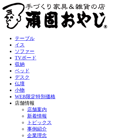
テーブル
イス
ソファー
TVボード
収納
ベッド
デスク
仏壇
小物
WEB限定特別価格
店舗情報
店舗案内
新着情報
トピックス
事例紹介
企業理念