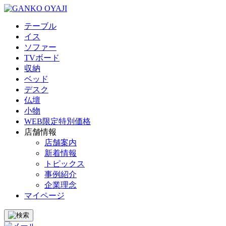
テーブル
イス
ソファー
TVボード
収納
ベッド
デスク
仏壇
小物
WEB限定特別価格
店舗情報
店舗案内
新着情報
トピックス
事例紹介
企業理念
マイページ