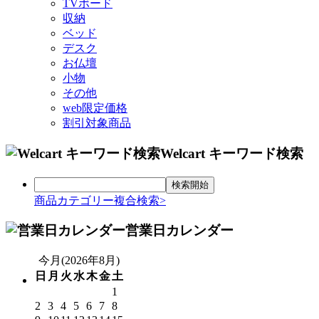
TVボード
収納
ベッド
デスク
お仏壇
小物
その他
web限定価格
割引対象商品
Welcart キーワード検索
商品カテゴリー複合検索>
営業日カレンダー
今月(2026年8月)
日
月
火
水
木
金
土
1
2
3
4
5
6
7
8