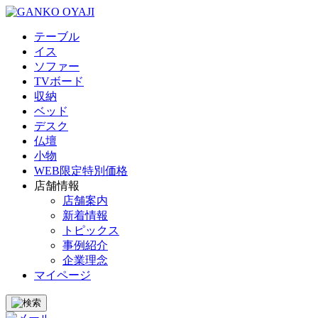
テーブル
イス
ソファー
TVボード
収納
ベッド
デスク
仏壇
小物
WEB限定特別価格
店舗情報
店舗案内
新着情報
トピックス
事例紹介
企業理念
マイページ