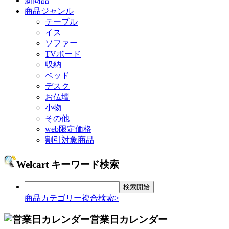
新商品
商品ジャンル
テーブル
イス
ソファー
TVボード
収納
ベッド
デスク
お仏壇
小物
その他
web限定価格
割引対象商品
Welcart キーワード検索
商品カテゴリー複合検索>
営業日カレンダー