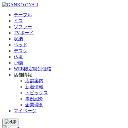
テーブル
イス
ソファー
TVボード
収納
ベッド
デスク
仏壇
小物
WEB限定特別価格
店舗情報
店舗案内
新着情報
トピックス
事例紹介
企業理念
マイページ