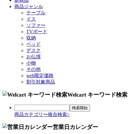
新商品
商品ジャンル
テーブル
イス
ソファー
TVボード
収納
ベッド
デスク
お仏壇
小物
その他
web限定価格
割引対象商品
Welcart キーワード検索
商品カテゴリー複合検索>
営業日カレンダー