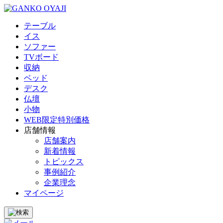
テーブル
イス
ソファー
TVボード
収納
ベッド
デスク
仏壇
小物
WEB限定特別価格
店舗情報
店舗案内
新着情報
トピックス
事例紹介
企業理念
マイページ