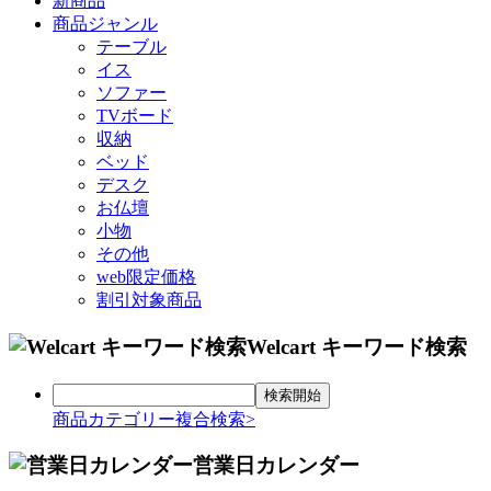
新商品
商品ジャンル
テーブル
イス
ソファー
TVボード
収納
ベッド
デスク
お仏壇
小物
その他
web限定価格
割引対象商品
Welcart キーワード検索
商品カテゴリー複合検索>
営業日カレンダー