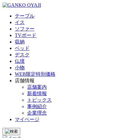
テーブル
イス
ソファー
TVボード
収納
ベッド
デスク
仏壇
小物
WEB限定特別価格
店舗情報
店舗案内
新着情報
トピックス
事例紹介
企業理念
マイページ