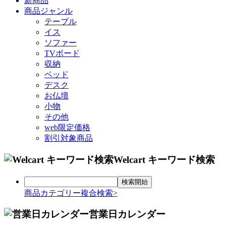
新商品
商品ジャンル
テーブル
イス
ソファー
TVボード
収納
ベッド
デスク
お仏壇
小物
その他
web限定価格
割引対象商品
Welcart キーワード検索
商品カテゴリー複合検索>
営業日カレンダー