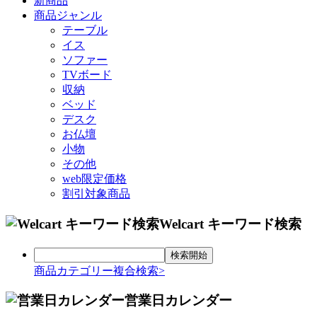
新商品
商品ジャンル
テーブル
イス
ソファー
TVボード
収納
ベッド
デスク
お仏壇
小物
その他
web限定価格
割引対象商品
Welcart キーワード検索
商品カテゴリー複合検索>
営業日カレンダー