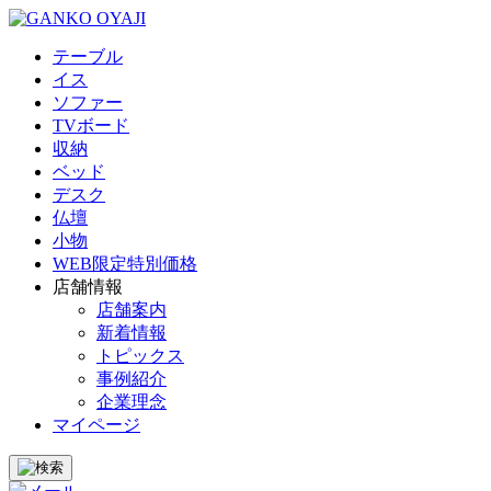
テーブル
イス
ソファー
TVボード
収納
ベッド
デスク
仏壇
小物
WEB限定特別価格
店舗情報
店舗案内
新着情報
トピックス
事例紹介
企業理念
マイページ