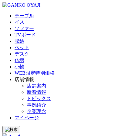
テーブル
イス
ソファー
TVボード
収納
ベッド
デスク
仏壇
小物
WEB限定特別価格
店舗情報
店舗案内
新着情報
トピックス
事例紹介
企業理念
マイページ