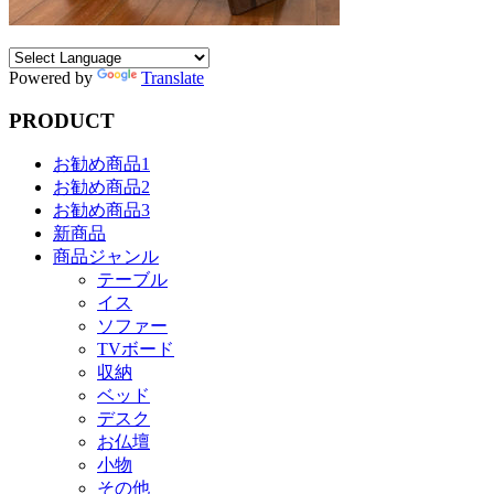
Powered by
Translate
PRODUCT
お勧め商品1
お勧め商品2
お勧め商品3
新商品
商品ジャンル
テーブル
イス
ソファー
TVボード
収納
ベッド
デスク
お仏壇
小物
その他