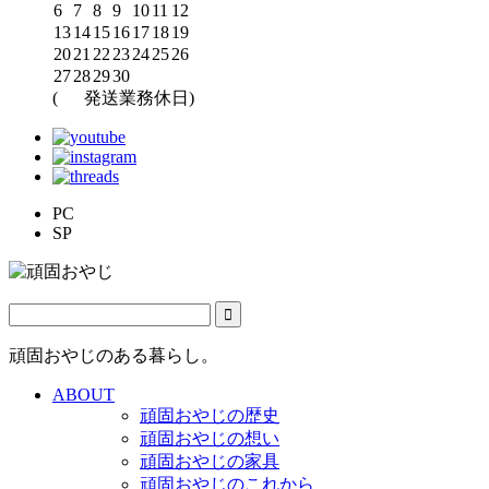
6
7
8
9
10
11
12
13
14
15
16
17
18
19
20
21
22
23
24
25
26
27
28
29
30
(
発送業務休日)
PC
SP
頑固おやじのある暮らし。
ABOUT
頑固おやじの歴史
頑固おやじの想い
頑固おやじの家具
頑固おやじのこれから