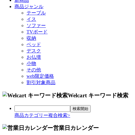
新商品
商品ジャンル
テーブル
イス
ソファー
TVボード
収納
ベッド
デスク
お仏壇
小物
その他
web限定価格
割引対象商品
Welcart キーワード検索
商品カテゴリー複合検索>
営業日カレンダー