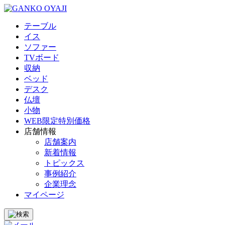
テーブル
イス
ソファー
TVボード
収納
ベッド
デスク
仏壇
小物
WEB限定特別価格
店舗情報
店舗案内
新着情報
トピックス
事例紹介
企業理念
マイページ