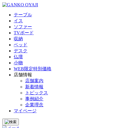
テーブル
イス
ソファー
TVボード
収納
ベッド
デスク
仏壇
小物
WEB限定特別価格
店舗情報
店舗案内
新着情報
トピックス
事例紹介
企業理念
マイページ