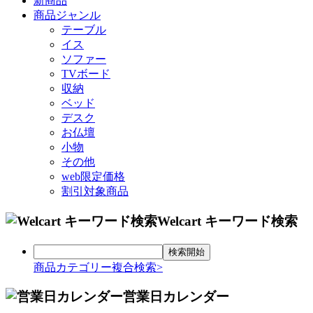
新商品
商品ジャンル
テーブル
イス
ソファー
TVボード
収納
ベッド
デスク
お仏壇
小物
その他
web限定価格
割引対象商品
Welcart キーワード検索
商品カテゴリー複合検索>
営業日カレンダー