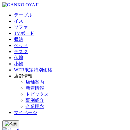
テーブル
イス
ソファー
TVボード
収納
ベッド
デスク
仏壇
小物
WEB限定特別価格
店舗情報
店舗案内
新着情報
トピックス
事例紹介
企業理念
マイページ