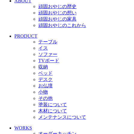
ABOUT
頑固おやじの歴史
頑固おやじの想い
頑固おやじの家具
頑固おやじのこれから
PRODUCT
テーブル
イス
ソファー
TVボード
収納
ベッド
デスク
お仏壇
小物
その他
塗装について
木材について
メンテナンスについて
WORKS
オーダーキッチン