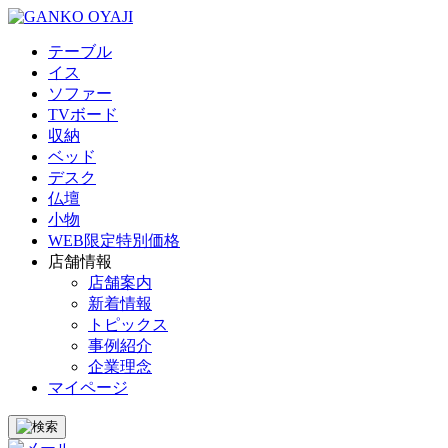
テーブル
イス
ソファー
TVボード
収納
ベッド
デスク
仏壇
小物
WEB限定特別価格
店舗情報
店舗案内
新着情報
トピックス
事例紹介
企業理念
マイページ