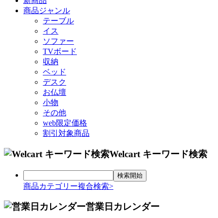
新商品
商品ジャンル
テーブル
イス
ソファー
TVボード
収納
ベッド
デスク
お仏壇
小物
その他
web限定価格
割引対象商品
Welcart キーワード検索
商品カテゴリー複合検索>
営業日カレンダー