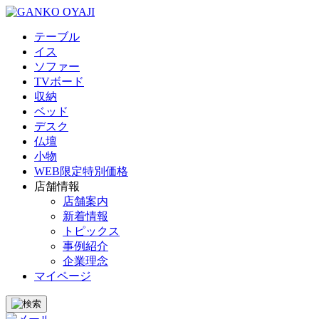
テーブル
イス
ソファー
TVボード
収納
ベッド
デスク
仏壇
小物
WEB限定特別価格
店舗情報
店舗案内
新着情報
トピックス
事例紹介
企業理念
マイページ