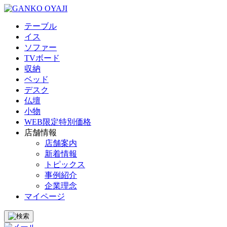
テーブル
イス
ソファー
TVボード
収納
ベッド
デスク
仏壇
小物
WEB限定特別価格
店舗情報
店舗案内
新着情報
トピックス
事例紹介
企業理念
マイページ