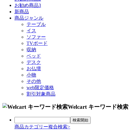
お勧め商品3
新商品
商品ジャンル
テーブル
イス
ソファー
TVボード
収納
ベッド
デスク
お仏壇
小物
その他
web限定価格
割引対象商品
Welcart キーワード検索
商品カテゴリー複合検索>