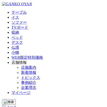
テーブル
イス
ソファー
TVボード
収納
ベッド
デスク
仏壇
小物
WEB限定特別価格
店舗情報
店舗案内
新着情報
トピックス
事例紹介
企業理念
マイページ