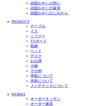
頑固おやじの想い
頑固おやじの家具
頑固おやじのこれから
PRODUCT
テーブル
イス
ソファー
TVボード
収納
ベッド
デスク
お仏壇
小物
その他
塗装について
木材について
メンテナンスについて
WORKS
オーダーキッチン
オーダー家具