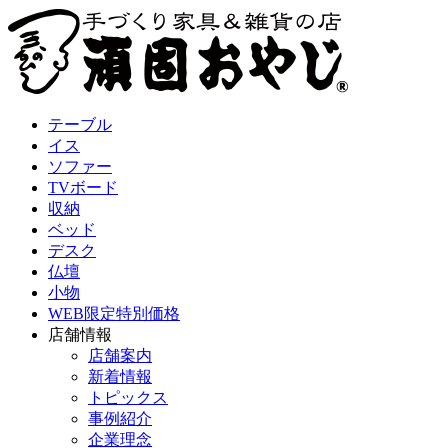
テーブル
イス
ソファー
TVボード
収納
ベッド
デスク
仏壇
小物
WEB限定特別価格
店舗情報
店舗案内
新着情報
トピックス
事例紹介
企業理念