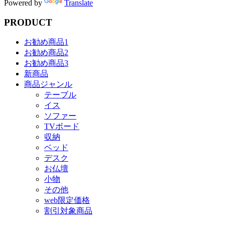
Powered by
Translate
PRODUCT
お勧め商品1
お勧め商品2
お勧め商品3
新商品
商品ジャンル
テーブル
イス
ソファー
TVボード
収納
ベッド
デスク
お仏壇
小物
その他
web限定価格
割引対象商品